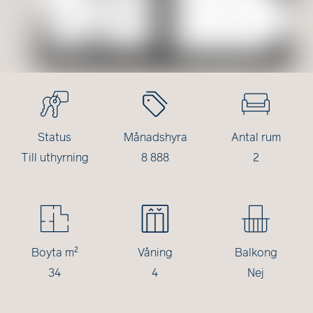
Status
Månadshyra
Antal rum
Till uthyrning
8 888
2
Boyta m²
Våning
Balkong
34
4
Nej