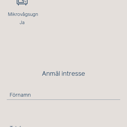
Mikrovågsugn
Ja
Anmäl intresse
Förnamn