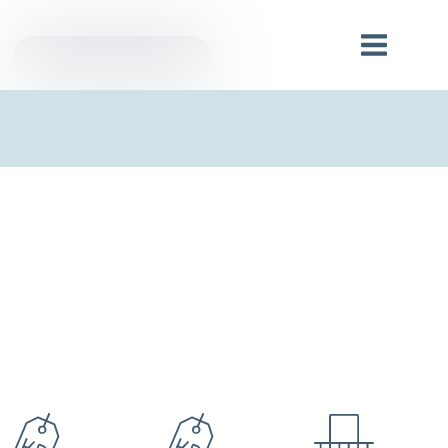
rbeidere
Bærekraft
Nyheter
Gi bud
BOOK VISNING