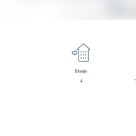
Etasje
4