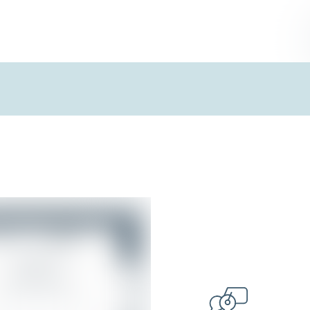
Våre prosjekter
Meda