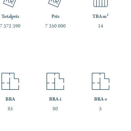
Totalpris
Pris
TBA m²
7 372 390
7 350 000
14
BRA
BRA-i
BRA-e
85
80
5