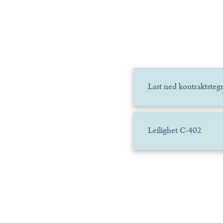
Last ned kontraktsteg
Leilighet C-402