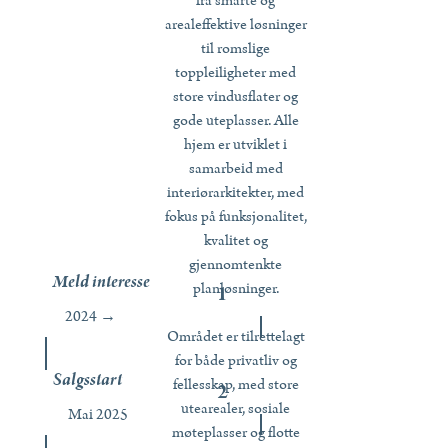
fra smarte og
arealeffektive løsninger
til romslige
toppleiligheter med
store vindusflater og
gode uteplasser. Alle
hjem er utviklet i
samarbeid med
interiørarkitekter, med
fokus på funksjonalitet,
kvalitet og
gjennomtenkte
Meld interesse
planløsninger.
1
2024 →
Området er tilrettelagt
for både privatliv og
Salgsstart
fellesskap, med store
2
utearealer, sosiale
Mai 2025
møteplasser og flotte