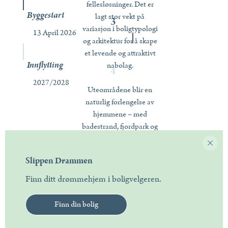
fellesløsninger. Det er
Byggestart
lagt stor vekt på
3
variasjon i boligtypologi
13 April 2026
og arkitektur for å skape
et levende og attraktivt
Innflytting
nabolag.
4
2027/2028
Uteområdene blir en
naturlig forlengelse av
hjemmene – med
badestrand, fjordpark og
fjordpromenade som
binder området
Slippen Drammen
sammen. Her bor du
med nærhet både til
Finn ditt drømmehjem i boligvelgeren.
Drammen sentrum og
marka, med natur,
Finn din bolig
aktivitet og byliv rett
utenfor døren.