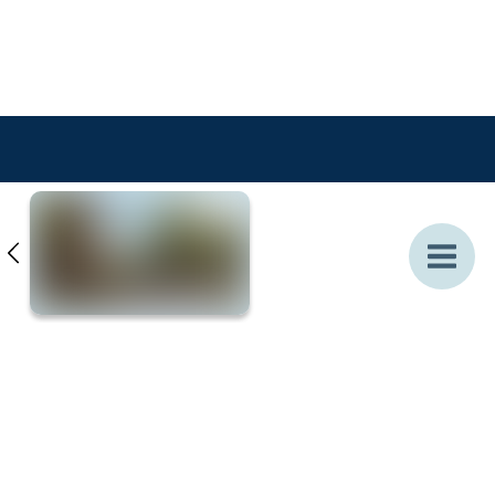
VÅRE PROSJEKTER
MEDARBEIDERE
BÆREKRAFT
NYHETER
Personvern
Åpenhetsloven
Copyright © 2026