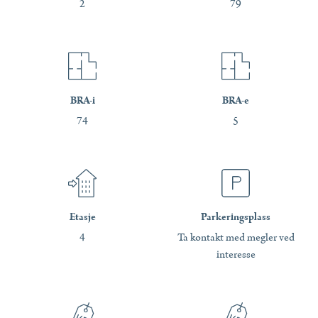
2
79
BRA-i
BRA-e
74
5
Etasje
Parkeringsplass
4
Ta kontakt med megler ved
interesse