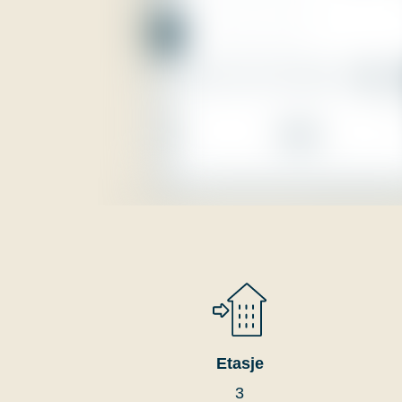
Etasje
3