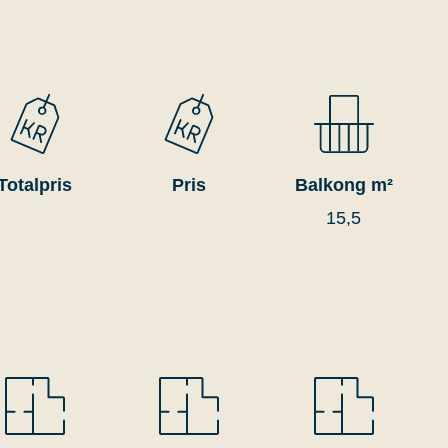
Totalpris
Pris
Balkong m²
15,5