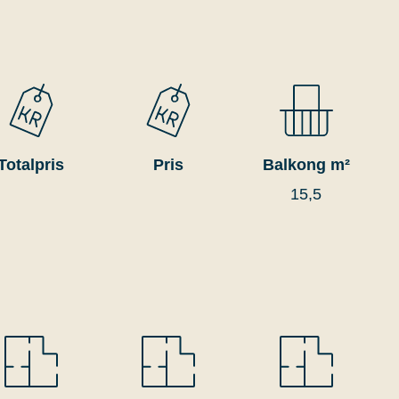
Totalpris
Pris
Balkong m²
15,5