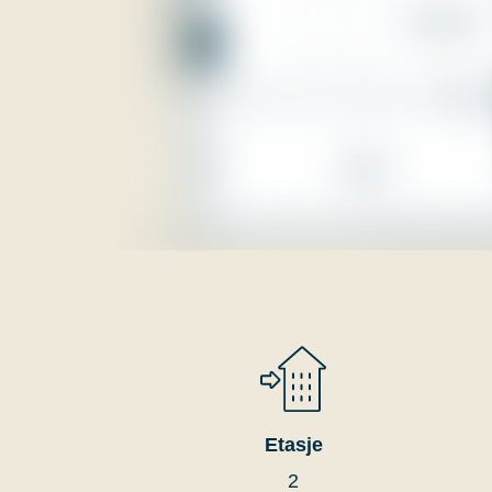
Etasje
2