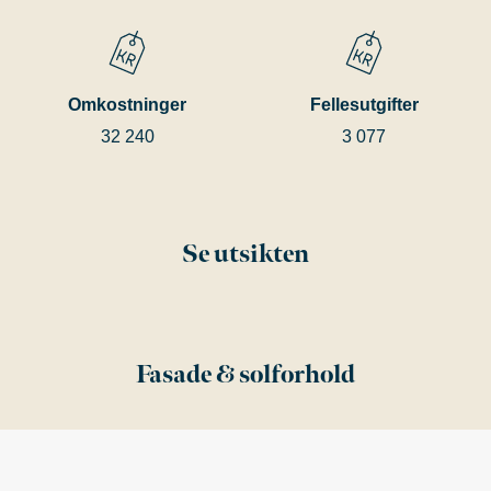
Omkostninger
Fellesutgifter
32 240
3 077
Se utsikten
Fasade & solforhold