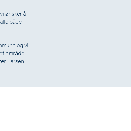
vi ønsker å
 alle både
mmune og vi
i et område
ter Larsen.