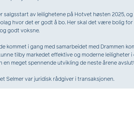
er salgsstart av leilighetene på Hotvet høsten 2025, og 
olag hvor det er godt å bo. Her skal det være bolig for
r og godt voksne.
erede kommet i gang med samarbeidet med Drammen ko
 kunne tilby markedet effektive og moderne leiligheter 
n en meget spennende utvikling de neste årene avslut
t Selmer var juridisk rådgiver i transaksjonen.
rammen kommune
rlig: Kim Alexander Larsen