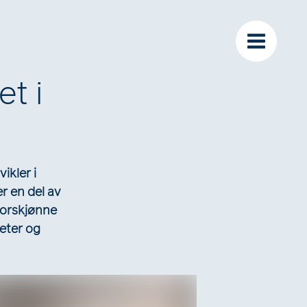
rbeidere
Bærekraft
Nyheter
t i
ikler i
 en del av
forskjønne
heter og