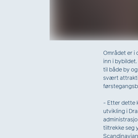
Området er i 
inn i bybilde
til både by o
svært attrakt
førstegangsbeh
- Etter dette
utvikling i D
administrasjon
tiltrekke seg
Scandinavian