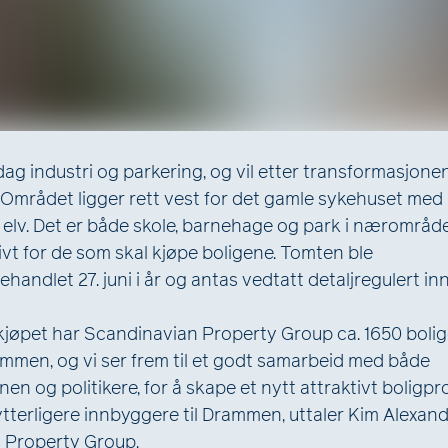
dag industri og parkering, og vil etter transformasjon
t. Området ligger rett vest for det gamle sykehuset med
g elv. Det er både skole, barnehage og park i nærområd
ivt for de som skal kjøpe boligene. Tomten ble
andlet 27. juni i år og antas vedtatt detaljregulert in
 kjøpet har Scandinavian Property Group ca. 1650 boli
rammen, og vi ser frem til et godt samarbeid med både
en og politikere, for å skape et nytt attraktivt boligpr
 ytterligere innbyggere til Drammen, uttaler Kim Alexan
 Property Group.