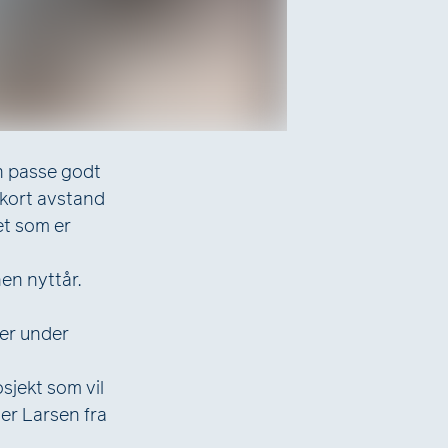
en passe godt
 kort avstand
et som er
nen nyttår.
ger under
osjekt som vil
der Larsen fra