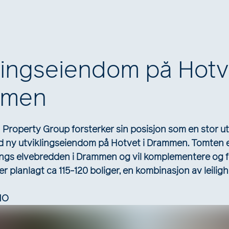
Våre prosjekter
Meda
kjøper ny
lingseiendom på Hotve
mmen
Property Group forsterker sin posisjon som en stor utv
ny utviklingseiendom på Hotvet i Drammen. Tomten er
angs elvebredden i Drammen og vil komplementere og 
r planlagt ca 115-120 boliger, en kombinasjon av leilig
NO