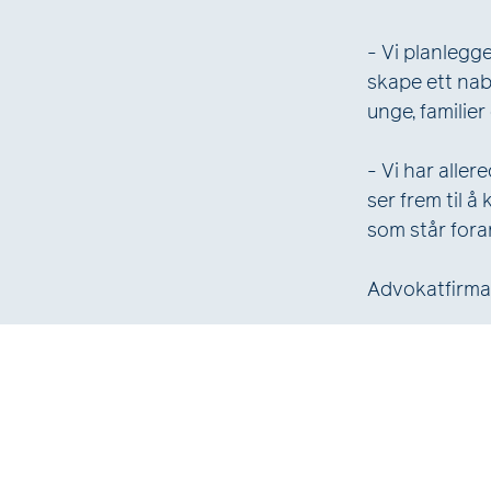
- Vi planlegg
skape ett nab
unge, familie
- Vi har all
ser frem til å
som står fora
Advokatfirmae
Kommune: D
Prosjektansva