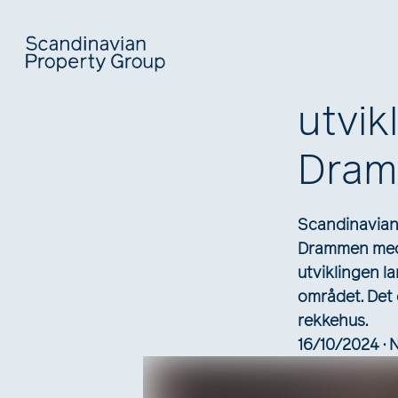
SPG 
utvik
Dra
Scandinavian 
Drammen med 
utviklingen l
området. Det e
rekkehus.
16/10/2024 · 